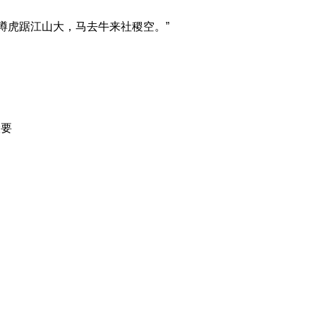
龙蹲虎踞江山大，马去牛来社稷空。”
险要