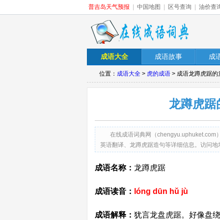
普吉岛天气预报
|
中国地图
|
区号查询
|
油价查
成语大全
成语故事
成
位置：
成语大全
>
虎的成语
> 成语龙蹲虎踞的
龙蹲虎踞
在线成语词典网（chengyu.uphuk
英语翻译、龙蹲虎踞造句等详细信息。访问地址：http://ch
成语名称：
龙蹲虎踞
成语读音：
lóng dūn hǔ jù
成语解释：
犹言龙盘虎踞。好像盘