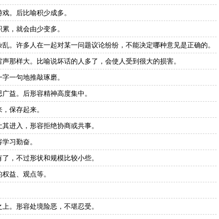
游戏。后比喻积少成多。
积累，就会由少变多。
杂乱。许多人在一起对某一问题议论纷纷，不能决定哪种意见是正确的。
雷声那样大。比喻说坏话的人多了，会使人受到很大的损害。
一字一句地推敲琢磨。
思广益。后形容精神高度集中。
来，保存起来。
让其进入，形容拒绝协商或共事。
容学习勤奋。
有了，不过形状和规模比较小些。
的权益、观点等。
。
之上。形容处境险恶，不堪忍受。