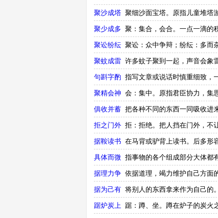
聚沙成塔
聚细沙面宝塔。原指儿童堆塔
聚少成多
聚：集合，会合。一点一滴的
聚讼纷纭
聚讼：众中争辩；纷纭：多而
聚蚊成雷
许多蚊子聚到一起，声音会象
句斟字酌
指写文章或说话时慎重细致，
聚精会神
会：集中。原指君臣协力，集
俱收并蓄
把各种不同的东西一同吸收进
拒之门外
拒：拒绝。把人挡在门外，不
据鞍读书
在马背或驴背上读书。后多形
具体而微
指事物的各个组成部分大体都
据理力争
依据道理，竭力维护自己方面
据为己有
将别人的东西拿来作为自己的
踞炉炭上
踞：蹲、坐。蹲在炉子的炭火