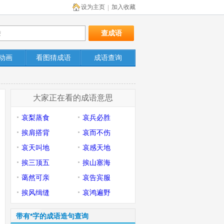
设为主页
加入收藏
|
动画
看图猜成语
成语查询
大家正在看的成语意思
哀梨蒸食
哀兵必胜
挨肩搭背
哀而不伤
哀天叫地
哀感天地
挨三顶五
挨山塞海
蔼然可亲
哀告宾服
挨风缉缝
哀鸿遍野
带有*字的成语造句查询