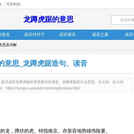
询
|
汽车时刻
龙蹲虎踞的意思
语接龙
成语对对子
成语谜语
成语之最
成语
意思及详解
的意思_龙蹲虎踞造句、读音
et.com）提供成语龙蹲虎踞的意思及对应读音、龙蹲虎踞是什么意思、近义词、反义词、
engyu.uphuket.com/longdunhuju.html
绕的龙，蹲伏的虎。特指南京。亦形容地势雄伟险要。