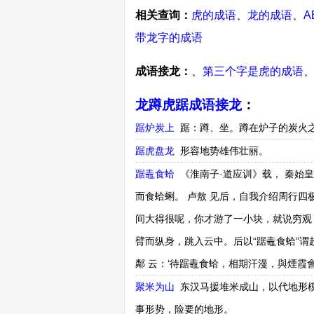
相关查询：
虎的成语
、
龙的成语
、
A
带龙字的成语
成语接龙：
、
第三个字是虎的成语
龙蹲虎踞成语接龙
：
踞炉炭上
踞：蹲、坐。蹲在炉子的炭火
踞虎盘龙
形容地势雄伟壮丽。
踞鼃食蛤
《淮南子·道应训》载， 秦始皇
而食蛤蜊。 卢敖 见后，自我介绍周行
间大得很呢，你才游了一小块，就说穷观
臂而纵身，跳入云中。后以“踞鼃食蛤”谓超
鄰 云：‘待踞鼃食蛤，相期汗漫，與煙霞會。
聚米为山
东汉马援堆米成山，以代地形
事形势，险要的地形。