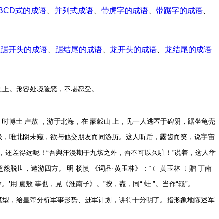
BCD式的成语
、
并列式成语
、
带虎字的成语
、
带踞字的成语
、
、
踞开头的成语
、
踞结尾的成语
、
龙开头的成语
、
龙结尾的成语
之上。形容处境险恶，不堪忍受。
 时博士 卢敖 ，游于北海，在 蒙穀山 上，见一人逃匿于碑阴，踞坐龟壳
四极，唯北阴未窥，欲与他交朋友而同游历。这人听后，露齿而笑，说宇宙
，还差得远呢！“吾與汗漫期于九垓之外，吾不可以久駐！”说着，这人举
然脱世，遨游四方。 明 杨慎 《词品·黄玉林》：“﹝ 黄玉林 ﹞贈 丁南
’用 盧敖 事也，見《淮南子》。”按，鼃，同“ 蛙 ”。当作“龜”。
模型，给皇帝分析军事形势、进军计划，讲得十分明了。指形象地陈述军