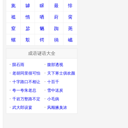
旄
罅
睬
最
悱
褴
惰
哂
葑
脔
窒
毖
魉
踟
荛
螺
鷇
锷
徜
巇
成语谜语大全
陨石雨
腹部透视
老胡同里很可怕
天下寒士俱欢颜
十字路口不相让
十百千
夸一夸朱老总
雪中送炭
千岩万壑路不定
小毛病
武大郎设宴
风顺腋臭浓