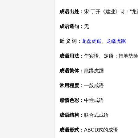
成语出处：
宋·丁开《建业》诗：“
成语造句：
无
近 义 词：
龙盘虎踞
、
龙蟠虎踞
成语用法：
作宾语、定语；指地势
成语繁体：
龍蹲虎踞
常用程度：
一般成语
感情色彩：
中性成语
成语结构：
联合式成语
成语形式：
ABCD式的成语