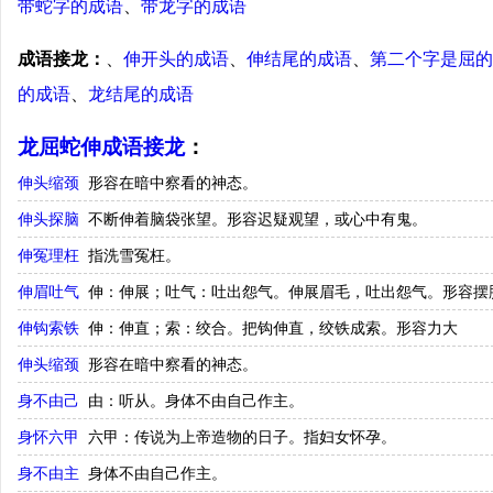
带蛇字的成语
、
带龙字的成语
成语接龙：
、
伸开头的成语
、
伸结尾的成语
、
第二个字是屈的
的成语
、
龙结尾的成语
龙屈蛇伸成语接龙
：
伸头缩颈
形容在暗中察看的神态。
伸头探脑
不断伸着脑袋张望。形容迟疑观望，或心中有鬼。
伸冤理枉
指洗雪冤枉。
伸眉吐气
伸：伸展；吐气：吐出怨气。伸展眉毛，吐出怨气。形容摆
伸钩索铁
伸：伸直；索：绞合。把钩伸直，绞铁成索。形容力大
伸头缩颈
形容在暗中察看的神态。
身不由己
由：听从。身体不由自己作主。
身怀六甲
六甲：传说为上帝造物的日子。指妇女怀孕。
身不由主
身体不由自己作主。