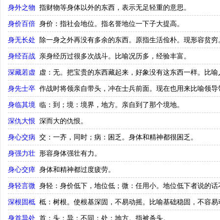
身外之物
指财物等身体以外的东西，表示无足轻重的意思。
身价百倍
身价：指社会地位。指名誉地位一下子大提高。
身无长处
除一身之外再没有多余的东西。原指生活俭朴。现形容贫穷
身经百战
亲身经历过很多次战斗。比喻况历多，经验丰富。
深藏若虚
虚：无。把宝贵的东西藏起来，好象没有这东西一样。比喻
身先士卒
作战时将领亲自带头，冲在士兵前面。现在也用来比喻领导
身临其境
临：到；境：境界，地方。亲自到了那个境地。
深仇大恨
深而大的仇恨。
身心交病
交：一齐，同时；病：困乏。身体和精神都很困乏。
身强力壮
形容身体强壮有力。
身心交瘁
身体和精神都过度疲劳。
身轻言微
身轻：身价低下，地位低；微：任用小。地位低下者说的话
深根固柢
柢：树根。使根基深固，不易动摇。比喻基础稳固，不容易
身首异处
首：头；异：不同；处：地方。指被杀头。