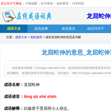
普吉岛天气预报
|
中国地图
|
区号查询
|
油价查询
|
汽车时刻
龙屈蛇伸
成语大全
成语故事
成语接龙
成语对对子
位置：
成语大全
>
龙的成语
> 成语龙屈蛇伸的意思及详解
龙屈蛇伸的意思_龙屈蛇伸
在线成语词典网（chengyu.uphuket.com）提供成语龙屈蛇伸的意
英语翻译、龙屈蛇伸造句等详细信息。访问地址：http://chengyu.uphuket.com/long
成语名称：
龙屈蛇伸
成语读音：
lóng qū shé shēn
成语解释：
比喻君子受屈而小人得志。