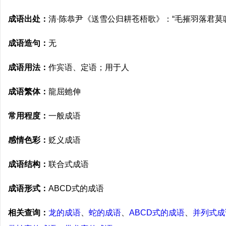
成语出处：
清·陈恭尹《送雪公归耕苍梧歌》：“毛摧羽落君莫
成语造句：
无
成语用法：
作宾语、定语；用于人
成语繁体：
龍屈虵伸
常用程度：
一般成语
感情色彩：
贬义成语
成语结构：
联合式成语
成语形式：
ABCD式的成语
相关查询：
龙的成语
、
蛇的成语
、
ABCD式的成语
、
并列式成