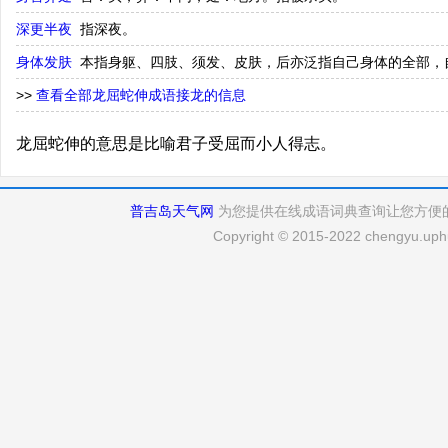
深更半夜
指深夜。
身体发肤
本指身躯、四肢、须发、皮肤，后亦泛指自己身体的全部，
>>
查看全部龙屈蛇伸成语接龙的信息
龙屈蛇伸的意思是比喻君子受屈而小人得志。
普吉岛天气网
为您提供在线成语词典查询让您方便
Copyright © 2015-2022 chengyu.uphu