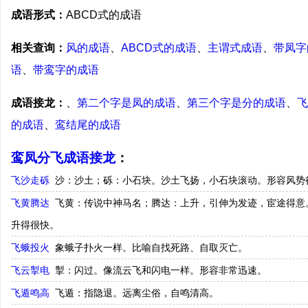
成语形式：
ABCD式的成语
相关查询：
风的成语
、
ABCD式的成语
、
主谓式成语
、
带凤字
语
、
带鸾字的成语
成语接龙：
、
第二个字是凤的成语
、
第三个字是分的成语
、
飞
的成语
、
鸾结尾的成语
鸾凤分飞成语接龙
：
飞沙走砾
沙：沙土；砾：小石块。沙土飞扬，小石块滚动。形容风势
飞黄腾达
飞黄：传说中神马名；腾达：上升，引伸为发迹，宦途得意
升得很快。
飞蛾投火
象蛾子扑火一样。比喻自找死路、自取灭亡。
飞云掣电
掣：闪过。像流云飞和闪电一样。形容非常迅速。
飞遁鸣高
飞遁：指隐退。远离尘俗，自鸣清高。