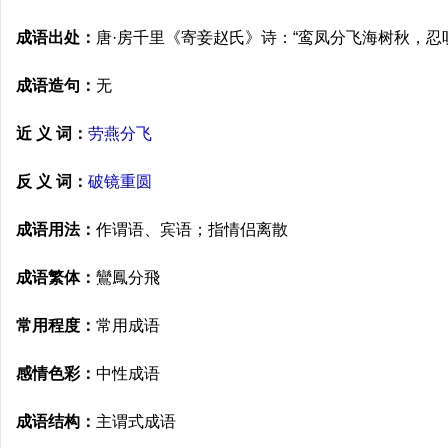
成语出处：
唐·房千里《寄妾赵氏》诗：“鸾凤分飞海树秋，忍
成语造句：
无
近 义 词：
劳燕分飞
反 义 词：
破镜重圆
成语用法：
作谓语、宾语；指情侣离散
成语繁体：
鸞鳳分飛
常用程度：
常用成语
感情色彩：
中性成语
成语结构：
主谓式成语