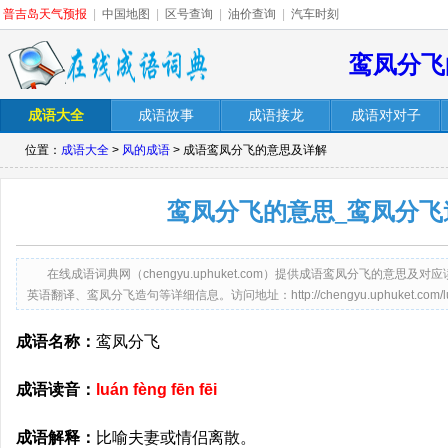
普吉岛天气预报
|
中国地图
|
区号查询
|
油价查询
|
汽车时刻
鸾凤分飞
成语大全
成语故事
成语接龙
成语对对子
位置：
成语大全
>
风的成语
> 成语鸾凤分飞的意思及详解
鸾凤分飞的意思_鸾凤分飞
在线成语词典网（chengyu.uphuket.com）提供成语鸾凤分飞的意
英语翻译、鸾凤分飞造句等详细信息。访问地址：http://chengyu.uphuket.com/luanfe
成语名称：
鸾凤分飞
成语读音：
luán fèng fēn fēi
成语解释：
比喻夫妻或情侣离散。