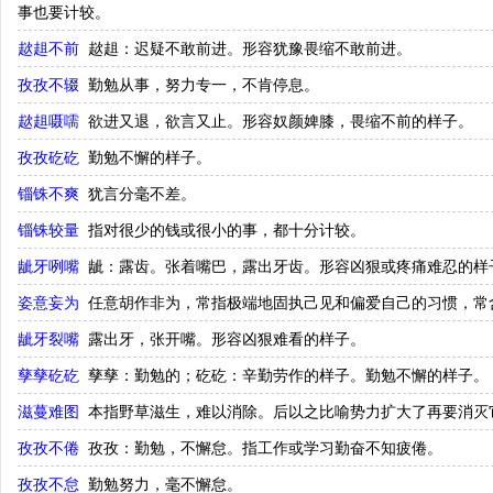
事也要计较。
趑趄不前
趑趄：迟疑不敢前进。形容犹豫畏缩不敢前进。
孜孜不辍
勤勉从事，努力专一，不肯停息。
趑趄嗫嚅
欲进又退，欲言又止。形容奴颜婢膝，畏缩不前的样子。
孜孜矻矻
勤勉不懈的样子。
锱铢不爽
犹言分毫不差。
锱铢较量
指对很少的钱或很小的事，都十分计较。
龇牙咧嘴
龇：露齿。张着嘴巴，露出牙齿。形容凶狠或疼痛难忍的样
姿意妄为
任意胡作非为，常指极端地固执己见和偏爱自己的习惯，常
龇牙裂嘴
露出牙，张开嘴。形容凶狠难看的样子。
孳孳矻矻
孳孳：勤勉的；矻矻：辛勤劳作的样子。勤勉不懈的样子。
滋蔓难图
本指野草滋生，难以消除。后以之比喻势力扩大了再要消灭
孜孜不倦
孜孜：勤勉，不懈怠。指工作或学习勤奋不知疲倦。
孜孜不怠
勤勉努力，毫不懈怠。