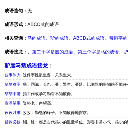
成语造句：
无
成语形式：
ABCD式的成语
相关查询：
马的成语
、
驴的成语
、
ABCD式的成语
、
带唇字的
成语接龙：
、
第二个字是唇的成语
、
第三个字是马的成语
、
驴
驴唇马觜成语接龙
：
兹事体大
这件事性质重要，关系重大。
孳蔓难图
孳：同滋，长也；蔓：繁生、蔓延。比喻坏的事物绝不能任
孳孳不倦
指工作或学习勤奋不知疲倦。
资深望重
资格老，声望高。
孜孜以求
孜孜：勤勉的样子。不知疲倦地探求。
锱铢必较
锱、铢：都是古代很小的重量单位。形容非常小气，很少的