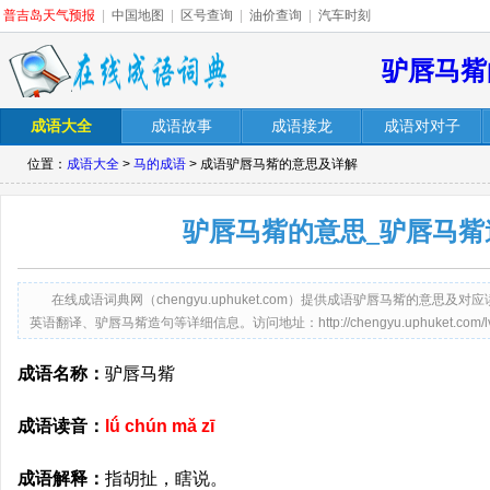
普吉岛天气预报
|
中国地图
|
区号查询
|
油价查询
|
汽车时刻
驴唇马觜
成语大全
成语故事
成语接龙
成语对对子
位置：
成语大全
>
马的成语
> 成语驴唇马觜的意思及详解
驴唇马觜的意思_驴唇马觜
在线成语词典网（chengyu.uphuket.com）提供成语驴唇马觜的意
英语翻译、驴唇马觜造句等详细信息。访问地址：http://chengyu.uphuket.com/lvch
成语名称：
驴唇马觜
成语读音：
lǘ chún mǎ zī
成语解释：
指胡扯，瞎说。