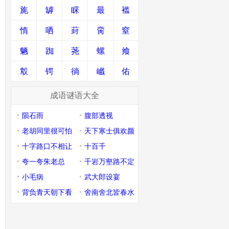
旄
罅
睬
最
褴
惰
哂
葑
脔
窒
魉
踟
荛
螺
飨
鷇
锷
徜
巇
佑
成语谜语大全
陨石雨
腹部透视
老胡同里很可怕
天下寒士俱欢颜
十字路口不相让
十百千
夸一夸朱老总
千岩万壑路不定
小毛病
武大郎设宴
背负青天朝下看
舍南舍北皆春水