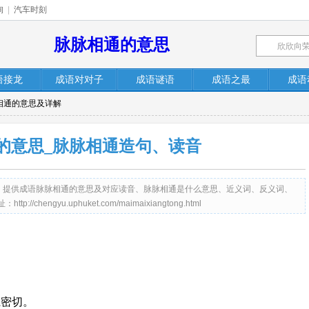
询
|
汽车时刻
脉脉相通的意思
语接龙
成语对对子
成语谜语
成语之最
成语
相通的意思及详解
的意思_脉脉相通造句、读音
et.com）提供成语脉脉相通的意思及对应读音、脉脉相通是什么意思、近义词、反义词、
engyu.uphuket.com/maimaixiangtong.html
系密切。