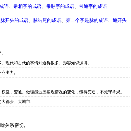
成语
、
带相字的成语
、
带脉字的成语
、
带通字的成语
、
脉开头的成语
、
脉结尾的成语
、
第二个字是脉的成语
、
通开头
样。
多。现代和古代的事情知道得很多。形容知识渊博。
一齐出力。
：权宜，变通。做理能适应客观情况的变化，懂得变通，不死守常规。
的大都会、大城市。
比喻关系密切。