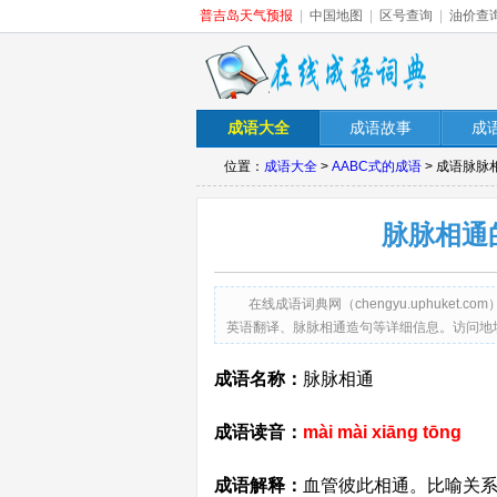
普吉岛天气预报
|
中国地图
|
区号查询
|
油价查
成语大全
成语故事
成
位置：
成语大全
>
AABC式的成语
> 成语脉脉
脉脉相通
在线成语词典网（chengyu.uphuk
英语翻译、脉脉相通造句等详细信息。访问地址：http://ch
成语名称：
脉脉相通
成语读音：
mài mài xiāng tōng
成语解释：
血管彼此相通。比喻关