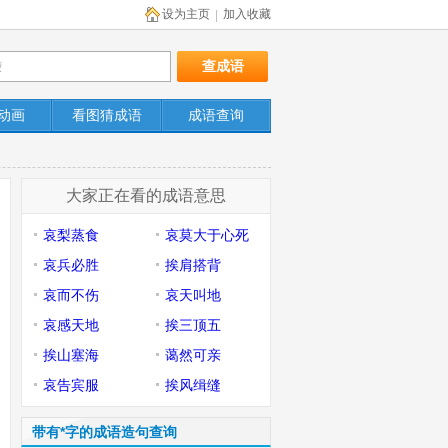
设为主页
加入收藏
|
动画
看图猜成语
成语查询
大家正在看的成语意思
哀梨蒸食
哀莫大于心死
哀兵必胜
挨肩搭背
哀而不伤
哀天叫地
哀感天地
挨三顶五
挨山塞海
蔼然可亲
哀告宾服
挨风缉缝
带有*字的成语造句查询