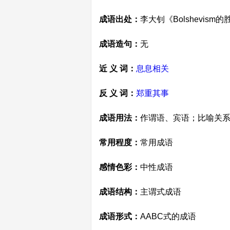
成语出处：
李大钊《Bolshevi
成语造句：
无
近 义 词：
息息相关
反 义 词：
郑重其事
成语用法：
作谓语、宾语；比喻关
常用程度：
常用成语
感情色彩：
中性成语
成语结构：
主谓式成语
成语形式：
AABC式的成语