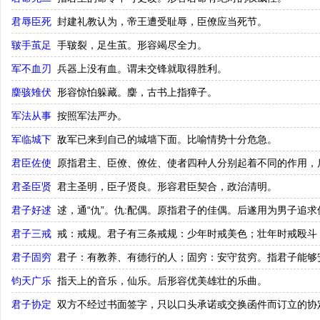
君辱臣死
封建礼教认为，帝王遭受耻辱，臣僚应当死节。
皲手茧足
手皲裂，足生茧。形容竭尽全力。
军不血刃
兵器上没有血。谓未交锋就取得胜利。
麇骇雉伏
形容惊怕躲藏。麇，古书上指獐子。
军法从事
按照军法严办。
军临城下
敌军已来到自己的城墙下面。比喻情势十分危急。
君臣佐使
原指君主、臣僚、僚佐、使者四种人分别起着不同的作用，
君圣臣贤
君主圣明，臣子贤良。形容君臣契合，政治清明。
君子好逑
逑，通“仇”。仇:配偶。原指君子的佳偶。后遂用为男子追
君子三戒
戒：戒规。君子有三条戒规：少年时戒美色；壮年时戒殴斗
君子固穷
君子：有教养、有德行的人；固穷：安守贫穷。指君子能够
钧天广乐
指天上的音乐，仙乐。后形容优美雄壮的乐曲。
君子协定
双方不经过书面签字，只以口头承诺或交换函件而订立的协