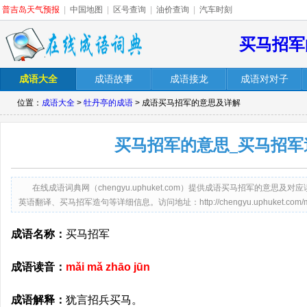
普吉岛天气预报
|
中国地图
|
区号查询
|
油价查询
|
汽车时刻
买马招军
成语大全
成语故事
成语接龙
成语对对子
位置：
成语大全
>
牡丹亭的成语
> 成语买马招军的意思及详解
买马招军的意思_买马招军
在线成语词典网（chengyu.uphuket.com）提供成语买马招军的意
英语翻译、买马招军造句等详细信息。访问地址：http://chengyu.uphuket.com/maim
成语名称：
买马招军
成语读音：
mǎi mǎ zhāo jūn
成语解释：
犹言招兵买马。