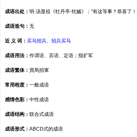
成语出处：
明·汤显祖《牡丹亭·牝贼》：“有这等事？恭喜了
成语造句：
无
近 义 词：
买马招兵
、
招兵买马
成语用法：
作谓语、宾语、定语；指扩军
成语繁体：
買馬招軍
常用程度：
一般成语
感情色彩：
中性成语
成语结构：
联合式成语
成语形式：
ABCD式的成语