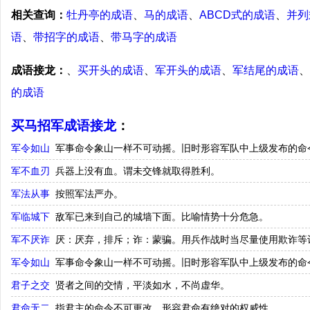
相关查询：
牡丹亭的成语
、
马的成语
、
ABCD式的成语
、
并列
语
、
带招字的成语
、
带马字的成语
成语接龙：
、
买开头的成语
、
军开头的成语
、
军结尾的成语
、
的成语
买马招军成语接龙
：
军令如山
军事命令象山一样不可动摇。旧时形容军队中上级发布的命
军不血刃
兵器上没有血。谓未交锋就取得胜利。
军法从事
按照军法严办。
军临城下
敌军已来到自己的城墙下面。比喻情势十分危急。
军不厌诈
厌：厌弃，排斥；诈：蒙骗。用兵作战时当尽量使用欺诈等
军令如山
军事命令象山一样不可动摇。旧时形容军队中上级发布的命
君子之交
贤者之间的交情，平淡如水，不尚虚华。
君命无二
指君主的命令不可更改。形容君命有绝对的权威性。