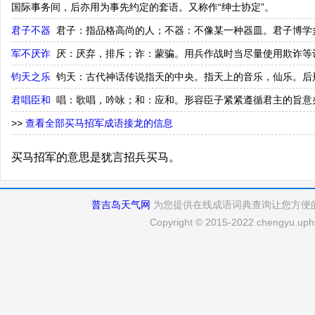
国际事务间，后亦用为事先约定的套语。又称作“绅士协定”。
君子不器
君子：指品格高尚的人；不器：不像某一种器皿。君子博学
军不厌诈
厌：厌弃，排斥；诈：蒙骗。用兵作战时当尽量使用欺诈等
钧天之乐
钧天：古代神话传说指天的中央。指天上的音乐，仙乐。后
君唱臣和
唱：歌唱，吟咏；和：应和。形容臣子紧紧遵循君主的旨意
>>
查看全部买马招军成语接龙的信息
买马招军的意思是犹言招兵买马。
普吉岛天气网
为您提供在线成语词典查询让您方便
Copyright © 2015-2022 chengyu.uphu