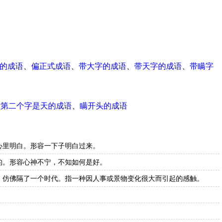
式的成语
、
偏正式成语
、
带大字的成语
、
带天字的成语
、
带瞒字
、
第二个字是天的成语
、
瞒开头的成语
心里明白。形容一下子明白过来。
的。形容心神不宁，不知如何是好。
。仿佛隔了一个时代。指一种因人事或景物变化很大而引起的感触。