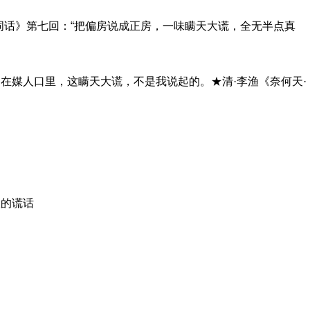
词话》第七回：“把偏房说成正房，一味瞒天大谎，全无半点真
在媒人口里，这瞒天大谎，不是我说起的。★清·李渔《奈何天·
大的谎话