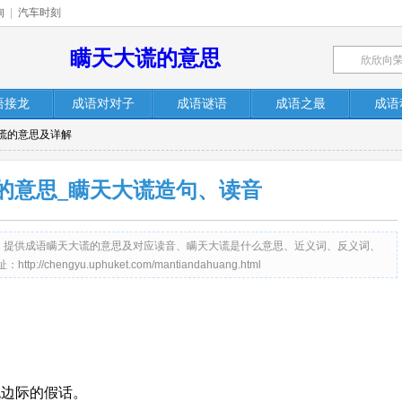
询
|
汽车时刻
瞒天大谎的意思
语接龙
成语对对子
成语谜语
成语之最
成语
大谎的意思及详解
的意思_瞒天大谎造句、读音
et.com）提供成语瞒天大谎的意思及对应读音、瞒天大谎是什么意思、近义词、反义词、
engyu.uphuket.com/mantiandahuang.html
无边际的假话。