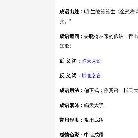
成语出处：
明·兰陵笑笑生《金瓶梅
实。”
成语造句：
要晓得从来的假话，都出
媒欺》
近 义 词：
弥天大谎
反 义 词：
肺腑之言
成语用法：
偏正式；作宾语；指天
成语繁体：
瞞天大謊
常用程度：
常用成语
感情色彩：
中性成语