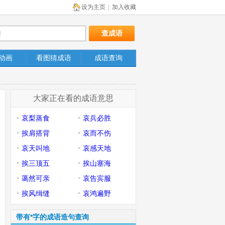
设为主页
加入收藏
|
动画
看图猜成语
成语查询
大家正在看的成语意思
哀梨蒸食
哀兵必胜
挨肩搭背
哀而不伤
哀天叫地
哀感天地
挨三顶五
挨山塞海
蔼然可亲
哀告宾服
挨风缉缝
哀鸿遍野
带有*字的成语造句查询