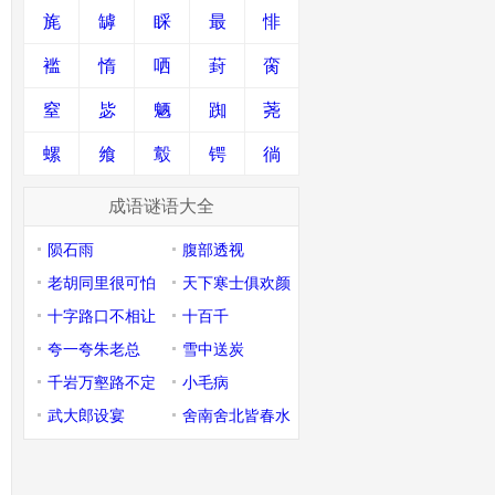
旄
罅
睬
最
悱
褴
惰
哂
葑
脔
窒
毖
魉
踟
荛
螺
飨
鷇
锷
徜
成语谜语大全
陨石雨
腹部透视
老胡同里很可怕
天下寒士俱欢颜
十字路口不相让
十百千
夸一夸朱老总
雪中送炭
千岩万壑路不定
小毛病
武大郎设宴
舍南舍北皆春水