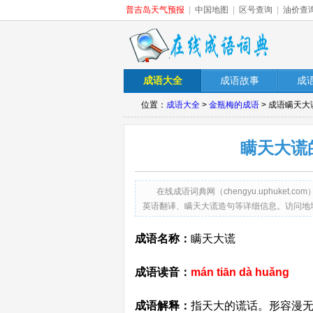
普吉岛天气预报
|
中国地图
|
区号查询
|
油价查
成语大全
成语故事
成
位置：
成语大全
>
金瓶梅的成语
> 成语瞒天
瞒天大谎
在线成语词典网（chengyu.uphuk
英语翻译、瞒天大谎造句等详细信息。访问地址：http://ch
成语名称：
瞒天大谎
成语读音：
mán tiān dà huǎng
成语解释：
指天大的谎话。形容漫