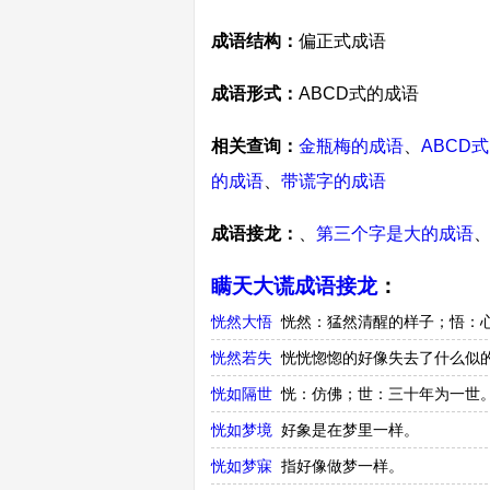
成语结构：
偏正式成语
成语形式：
ABCD式的成语
相关查询：
金瓶梅的成语
、
ABCD
的成语
、
带谎字的成语
成语接龙：
、
第三个字是大的成语
瞒天大谎成语接龙
：
恍然大悟
恍然：猛然清醒的样子；悟：
恍然若失
恍恍惚惚的好像失去了什么似
恍如隔世
恍：仿佛；世：三十年为一世
恍如梦境
好象是在梦里一样。
恍如梦寐
指好像做梦一样。