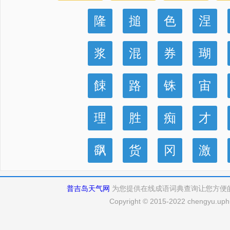
隆
搥
色
涅
浆
混
券
瑚
餗
路
铢
宙
理
胜
痴
才
飖
货
冈
激
普吉岛天气网
为您提供在线成语词典查询让您方便
Copyright © 2015-2022 chengyu.uphu