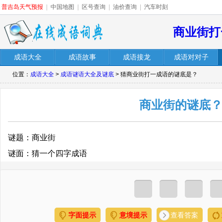
普吉岛天气预报
|
中国地图
|
区号查询
|
油价查询
|
汽车时刻
商业街打
成语大全
成语故事
成语接龙
成语对对子
位置：
成语大全
>
成语谜语大全及谜底
> 猜商业街打一成语的谜底是？
商业街的谜底
谜题：商业街
谜面：猜一个四字成语
字面提示
意境提示
查看答案