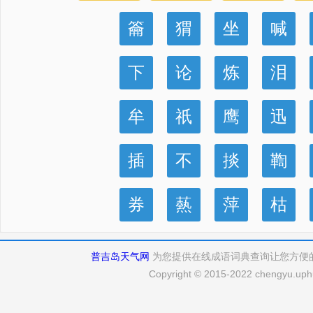
籥
猬
坐
喊
下
论
炼
泪
牟
祇
鹰
迅
插
不
掞
鞫
券
爇
萍
枯
普吉岛天气网
为您提供在线成语词典查询让您方便
Copyright © 2015-2022 chengyu.uphu