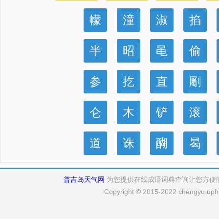
幪
潼
淑
掐
半
昭
黾
偷
参
扢
直
劚
仑
木
铲
滚
道
诛
醐
曷
普吉岛天气网
为您提供在线成语词典查询让您方便
Copyright © 2015-2022 chengyu.uphu