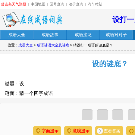
普吉岛天气预报
|
中国地图
|
区号查询
|
油价查询
|
汽车时刻
设打一
成语大全
成语故事
成语接龙
成语对对子
位置：
成语大全
>
成语谜语大全及谜底
> 猜设打一成语的谜底是？
设的谜底？
谜题：设
谜面：猜一个四字成语
字面提示
意境提示
查看答案