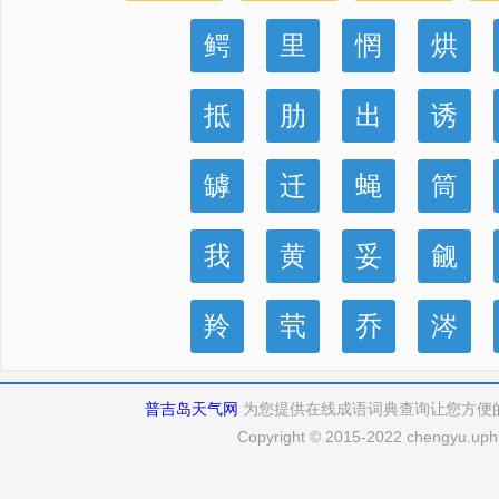
鳄
里
惘
烘
抵
肋
出
诱
罅
迁
蝇
筒
我
黄
妥
觎
羚
茕
乔
涔
普吉岛天气网
为您提供在线成语词典查询让您方便
Copyright © 2015-2022 chengyu.uphu