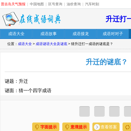
普吉岛天气预报
|
中国地图
|
区号查询
|
油价查询
|
汽车时刻
升迁打
成语大全
成语故事
成语接龙
成语对对子
位置：
成语大全
>
成语谜语大全及谜底
> 猜升迁打一成语的谜底是？
升迁的谜底？
谜题：升迁
谜面：猜一个四字成语
字面提示
意境提示
查看答案