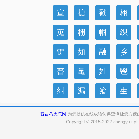
宣
搪
戳
栩
蒐
栩
帼
织
键
如
融
乡
瞢
鼌
姓
鬯
纠
漏
飨
生
普吉岛天气网
为您提供在线成语词典查询让您方便
Copyright © 2015-2022 chengyu.uphu