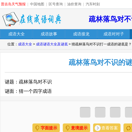
普吉岛天气预报
|
中国地图
|
区号查询
|
油价查询
|
汽车时刻
疏林落鸟对不
成语大全
成语故事
成语接龙
成语对对子
位置：
成语大全
>
成语谜语大全及谜底
> 猜疏林落鸟对不识打一成语的谜底是？
疏林落鸟对不识的
谜题：疏林落鸟对不识
谜面：猜一个四字成语
字面提示
意境提示
查看答案