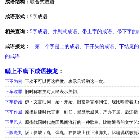
成语结构：
联合式成语
成语形式：
5字成语
相关查询：
5字成语
、
并列式成语
、
带上字的成语
、
带下字的
成语接龙：
、
第二个字是上的成语
、
下开头的成语
、
下结尾的
的成语
瞒上不瞒下成语接龙
：
下不为例
下次不可以再这样做。表示只通融这一次。
下车泣罪
旧时称君主对人民表示关切。
下车伊始
伊：文言助词；始：开始。旧指新官刚到任。现比喻带着工
下车作威
原指封建时代官吏一到任，就显示威风，严办下属。后泛指
下里巴人
原指战国时代楚国民间流行的一种歌曲。比喻通俗的文学艺
下阪走丸
阪：斜坡；丸：弹丸。在斜坡上往下滚弹丸。比喻说话敏捷