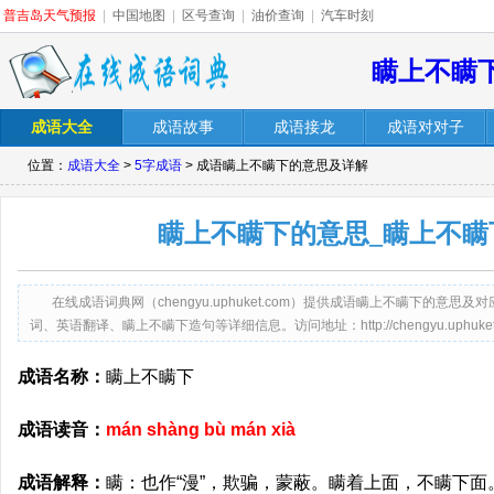
普吉岛天气预报
|
中国地图
|
区号查询
|
油价查询
|
汽车时刻
瞒上不瞒
成语大全
成语故事
成语接龙
成语对对子
位置：
成语大全
>
5字成语
> 成语瞒上不瞒下的意思及详解
瞒上不瞒下的意思_瞒上不瞒
在线成语词典网（chengyu.uphuket.com）提供成语瞒上不瞒下的
词、英语翻译、瞒上不瞒下造句等详细信息。访问地址：http://chengyu.uphuket.co
成语名称：
瞒上不瞒下
成语读音：
mán shàng bù mán xià
成语解释：
瞒：也作“漫”，欺骗，蒙蔽。瞒着上面，不瞒下