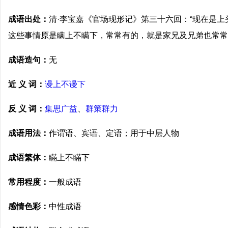
成语出处：
清·李宝嘉《官场现形记》第三十六回：“现在是
这些事情原是瞒上不瞒下，常常有的，就是家兄及兄弟也常常
成语造句：
无
近 义 词：
谩上不谩下
反 义 词：
集思广益
、
群策群力
成语用法：
作谓语、宾语、定语；用于中层人物
成语繁体：
瞞上不瞞下
常用程度：
一般成语
感情色彩：
中性成语