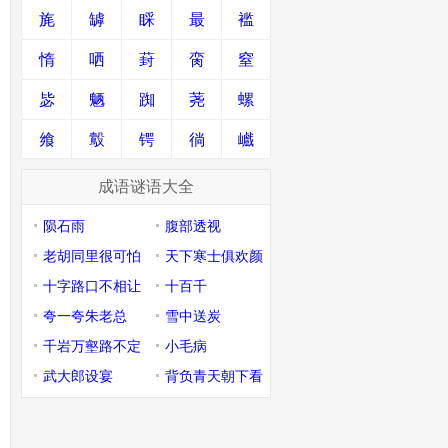
旄
罅
睬
最
褴
惰
哂
葑
脔
窒
毖
魉
踟
荛
螺
飨
鷇
锷
徜
巇
成语谜语大全
陨石雨
腹部透视
老胡同里很可怕
天下寒士俱欢颜
十字路口不相让
十百千
夸一夸朱老总
雪中送炭
千岩万壑路不定
小毛病
武大郎设宴
背负青天朝下看