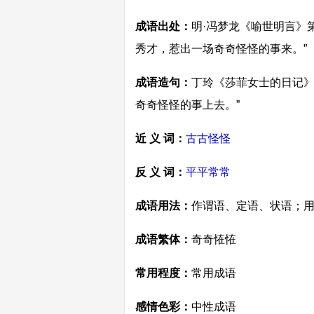
成语出处：
明·冯梦龙《喻世明言》
秀才，惹出一场奇奇怪怪的事来。”
成语造句：
丁玲《莎菲女士的日记》
奇奇怪怪的事上去。”
近 义 词：
古古怪怪
反 义 词：
平平常常
成语用法：
作谓语、定语、状语；
成语繁体：
奇奇恠恠
常用程度：
常用成语
感情色彩：
中性成语