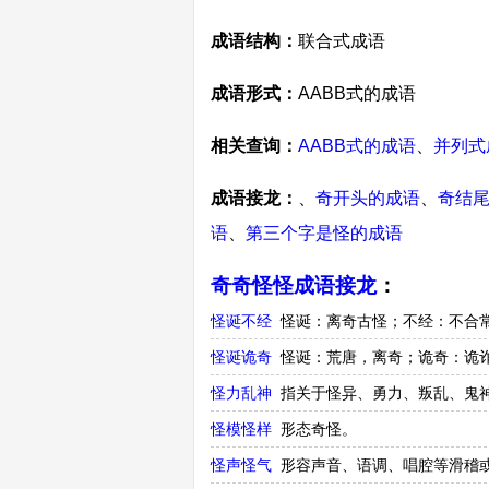
成语结构：
联合式成语
成语形式：
AABB式的成语
相关查询：
AABB式的成语
、
并列式
成语接龙：
、
奇开头的成语
、
奇结
语
、
第三个字是怪的成语
奇奇怪怪成语接龙
：
怪诞不经
怪诞：离奇古怪；不经：不合
怪诞诡奇
怪诞：荒唐，离奇；诡奇：诡
怪力乱神
指关于怪异、勇力、叛乱、鬼
怪模怪样
形态奇怪。
怪声怪气
形容声音、语调、唱腔等滑稽