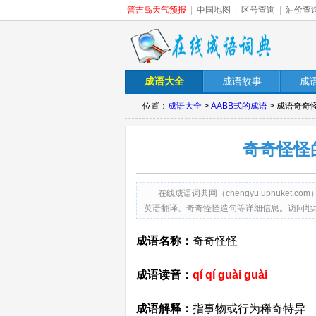
普吉岛天气预报
|
中国地图
|
区号查询
|
油价查
成语大全
成语故事
成
位置：
成语大全
>
AABB式的成语
> 成语奇奇
奇奇怪怪
在线成语词典网（chengyu.uphuk
英语翻译、奇奇怪怪造句等详细信息。访问地址：http://ch
成语名称：
奇奇怪怪
成语读音：
qí qí guài guài
成语解释：
指事物或行为稀奇特异