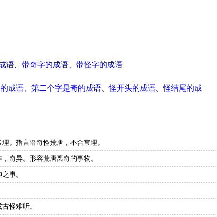
成语
、
带奇字的成语
、
带怪字的成语
尾的成语
、
第二个字是奇的成语
、
怪开头的成语
、
怪结尾的成
常理。指言语奇怪荒唐，不合常理。
诈，奇异。形容荒唐离奇的事物。
神之事。
或古怪难听。