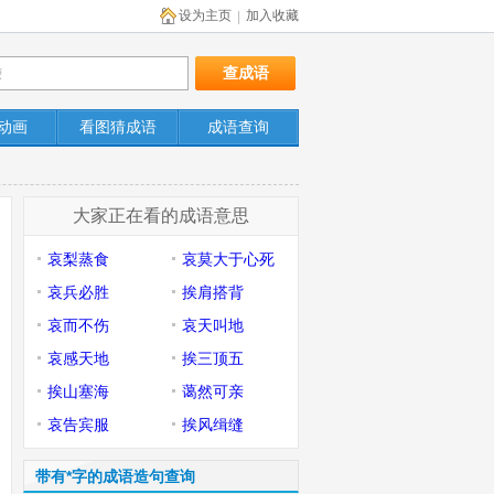
设为主页
加入收藏
|
动画
看图猜成语
成语查询
大家正在看的成语意思
哀梨蒸食
哀莫大于心死
哀兵必胜
挨肩搭背
哀而不伤
哀天叫地
哀感天地
挨三顶五
挨山塞海
蔼然可亲
哀告宾服
挨风缉缝
带有*字的成语造句查询