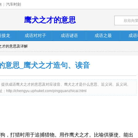
询
|
汽车时刻
鹰犬之才的意思
语接龙
成语对对子
成语谜语
成语之最
成语
犬之才的意思及详解
的意思_鹰犬之才造句、读音
et.com）提供成语鹰犬之才的意思及对应读音、鹰犬之才是什么意思、近义词、反义词、
engyu.uphuket.com/yingquanzhicai.html
猎狗，打猎时用于追捕猎物。用作鹰犬之才。比喻供驱使、能出