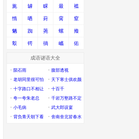
旄
罅
睬
最
褴
惰
哂
葑
脔
窒
魉
踟
荛
螺
飨
鷇
锷
徜
巇
佑
成语谜语大全
陨石雨
腹部透视
老胡同里很可怕
天下寒士俱欢颜
十字路口不相让
十百千
夸一夸朱老总
千岩万壑路不定
小毛病
武大郎设宴
背负青天朝下看
舍南舍北皆春水