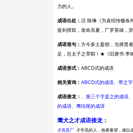
力的人。
成语出处：
汉·陈琳《为袁绍传檄各
提剑挥鼓，发命东夏，广罗英雄，弃
成语造句：
方今多士盈朝，当择贤
足，岂太子之罪耶！★《旧唐书·李
成语形式：
ABCD式的成语
相关查询：
ABCD式的成语
、
带之字
成语接龙：
、
第三个字是之的成语
的成语
、
鹰结尾的成语
鹰犬之才成语接龙
：
才高意广
才学高的人，抱着奢望，难以