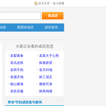
设为主页
加入收藏
|
动画
看图猜成语
成语查询
大家正在看的成语意思
哀梨蒸食
哀莫大于心死
哀兵必胜
挨肩搭背
哀而不伤
哀天叫地
哀感天地
挨三顶五
挨山塞海
蔼然可亲
哀告宾服
挨风缉缝
带有*字的成语造句查询