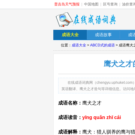
普吉岛天气预报
|
中国地图
|
区号查询
|
油价查
成语大全
成语故事
成
位置：
成语大全
>
ABCD式的成语
> 成语鹰
鹰犬之才
在线成语词典网（chengyu.uphuk
英语翻译、鹰犬之才造句等详细信息。访问地址：http://ch
成语名称：
鹰犬之才
成语读音：
yīng quǎn zhī cái
成语解释：
鹰犬：猎人驯养的鹰与