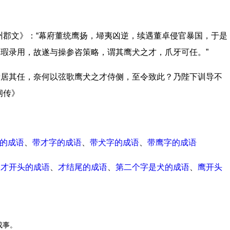
州郡文》：“幕府董统鹰扬，埽夷凶逆，续遇董卓侵官暴国，于是
瑕录用，故遂与操参咨策略，谓其鹰犬之才，爪牙可任。”
者居其任，奈何以弦歌鹰犬之才侍侧，至令致此？乃陛下训导不
纲传》
的成语
、
带才字的成语
、
带犬字的成语
、
带鹰字的成语
、
才开头的成语
、
才结尾的成语
、
第二个字是犬的成语
、
鹰开头
成事。