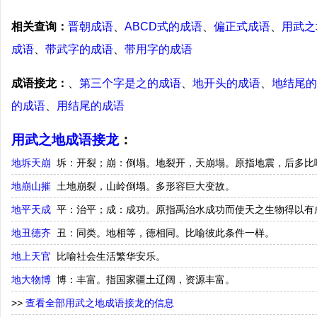
相关查询：
晋朝成语
、
ABCD式的成语
、
偏正式成语
、
用武之
成语
、
带武字的成语
、
带用字的成语
成语接龙：
、
第三个字是之的成语
、
地开头的成语
、
地结尾的
的成语
、
用结尾的成语
用武之地成语接龙
：
地坼天崩
坼：开裂；崩：倒塌。地裂开，天崩塌。原指地震，后多比
地崩山摧
土地崩裂，山岭倒塌。多形容巨大变故。
地平天成
平：治平；成：成功。原指禹治水成功而使天之生物得以有
地丑德齐
丑：同类。地相等，德相同。比喻彼此条件一样。
地上天官
比喻社会生活繁华安乐。
地大物博
博：丰富。指国家疆土辽阔，资源丰富。
>>
查看全部用武之地成语接龙的信息