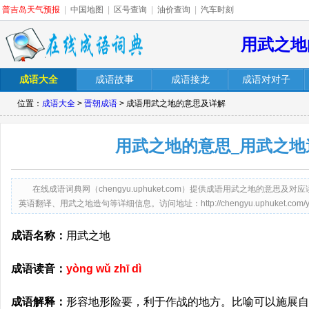
普吉岛天气预报
|
中国地图
|
区号查询
|
油价查询
|
汽车时刻
用武之地
成语大全
成语故事
成语接龙
成语对对子
位置：
成语大全
>
晋朝成语
> 成语用武之地的意思及详解
用武之地的意思_用武之地
在线成语词典网（chengyu.uphuket.com）提供成语用武之地的意
英语翻译、用武之地造句等详细信息。访问地址：http://chengyu.uphuket.com/yong
成语名称：
用武之地
成语读音：
yòng wǔ zhī dì
成语解释：
形容地形险要，利于作战的地方。比喻可以施展自