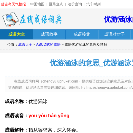
普吉岛天气预报
|
中国地图
|
区号查询
|
油价查询
|
汽车时刻
优游涵泳
成语大全
成语故事
成语接龙
成语对对子
位置：
成语大全
>
ABCD式的成语
> 成语优游涵泳的意思及详解
优游涵泳的意思_优游涵泳
在线成语词典网（chengyu.uphuket.com）提供成语优游涵泳的意
英语翻译、优游涵泳造句等详细信息。访问地址：http://chengyu.uphuket.com/youy
成语名称：
优游涵泳
成语读音：
yōu yóu hán yǒng
成语解释：
指从容求索，深入体会。