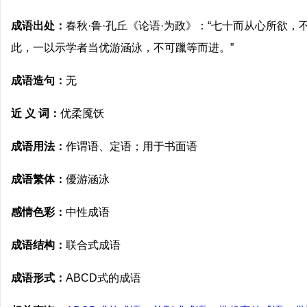
成语出处：
春秋·鲁·孔丘《论语·为政》：“七十而从心所欲，
此，一以示学者当优游涵泳，不可躐等而进。”
成语造句：
无
近 义 词：
优柔魇饫
成语用法：
作谓语、定语；用于书面语
成语繁体：
優游涵泳
感情色彩：
中性成语
成语结构：
联合式成语
成语形式：
ABCD式的成语