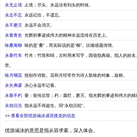
永无止境
止境：尽头。永远没有到头的时候。
永志不忘
永远记住，不遗忘。
永不磨灭
永远不会消灭。
永垂青史
光辉的事迹或伟大的精神永远流传在历史上。
咏桑寓柳
咏的是“桑”，而实际说的是“柳”。比喻借题传情。
永垂竹帛
竹帛：竹简和绢，古时用来写字，因借指典籍。指人的姓名
世。
咏月嘲花
指创作诗歌。花和月经常作为诗人歌咏的对象，故称。
永矢弗谖
决心永远牢记着。
永垂不朽
垂：留传后世；朽：腐烂，磨灭。指光辉的事迹和伟大的精
永劫沉沦
指永远不得超生。同“永劫沉轮”。
>>
查看全部优游涵泳成语接龙的信息
优游涵泳的意思是指从容求索，深入体会。