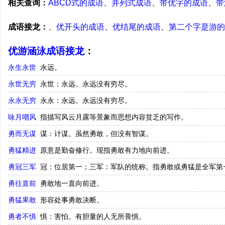
相关查询：
ABCD式的成语
、
并列式成语
、
带优字的成语
、
带
成语接龙：
、
优开头的成语
、
优结尾的成语
、
第二个字是游的
优游涵泳成语接龙
：
永生永世
永远。
永世无穷
永世：永远。永远没有穷尽。
永永无穷
永永：永远。永远没有穷尽。
咏月嘲风
指描写风云月露等景象而思想内容贫乏的写作。
勇而无谋
谋：计谋。虽然勇敢，但没有智谋。
勇猛精进
原意是勤奋修行。现指勇敢有力地向前进。
勇冠三军
冠：位居第一；三军：军队的统称。指勇敢或勇猛是全军第
勇往直前
勇敢地一直向前进。
勇猛果敢
形容处事勇敢决断。
勇者不惧
惧：害怕。有胆量的人无所畏惧。