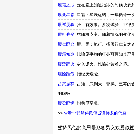
履霜之戒
走在霜上知道结冰的时候快要
屡变星霜
星霜：星辰运转，一年循环一
屡试屡验
验：有效果。多次试验，都很
履机乘变
犹随机应变。随着情况的变化
履仁蹈义
履、蹈：执行。指履行仁义之
履霜知冰
比喻见事物的征兆可预知其严
履汤蹈火
身入汤火。比喻处苦难之境。
履险蹈危
指经历危险。
吕武操莽
吕雉、武则天、曹操、王莽的
的国贼。
履盈蹈满
指荣显至极。
>>
查看全部鸳俦凤侣成语接龙的信息
鸳俦凤侣的意思是形容男女欢爱似