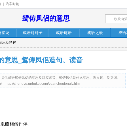
询
|
汽车时刻
鸳俦凤侣的意思
语接龙
成语对对子
成语谜语
成语之最
成语
意思及详解
的意思_鸳俦凤侣造句、读音
et.com）提供成语鸳俦凤侣的意思及对应读音、鸳俦凤侣是什么意思、近义词、反义词、
engyu.uphuket.com/yuanchoufenglv.html
凤凰般相偕作伴。