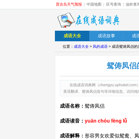
普吉岛天气预报
|
中国地图
|
区号查询
|
油价查
成语大全
成语故事
成
位置：
成语大全
>
风的成语
> 成语鸳俦凤侣的
鸳俦凤侣
在线成语词典网（chengyu.uphuk
英语翻译、鸳俦凤侣造句等详细信息。访问地址：http://ch
成语名称：
鸳俦凤侣
成语读音：
yuān chóu fèng lǚ
成语解释：
形容男女欢爱似鸳鸯、