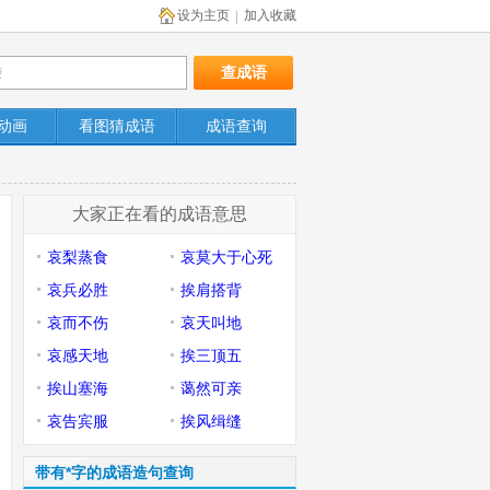
设为主页
加入收藏
|
动画
看图猜成语
成语查询
大家正在看的成语意思
哀梨蒸食
哀莫大于心死
哀兵必胜
挨肩搭背
哀而不伤
哀天叫地
哀感天地
挨三顶五
挨山塞海
蔼然可亲
哀告宾服
挨风缉缝
带有*字的成语造句查询