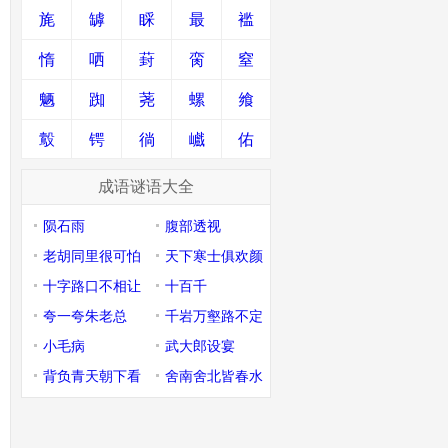
旄
罅
睬
最
褴
惰
哂
葑
脔
窒
魉
踟
荛
螺
飨
鷇
锷
徜
巇
佑
成语谜语大全
陨石雨
腹部透视
老胡同里很可怕
天下寒士俱欢颜
十字路口不相让
十百千
夸一夸朱老总
千岩万壑路不定
小毛病
武大郎设宴
背负青天朝下看
舍南舍北皆春水