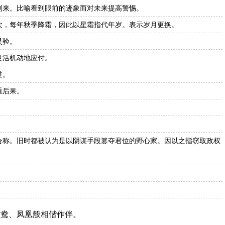
到来。比喻看到眼前的迹象而对未来提高警惕。
次，每年秋季降霜，因此以星霜指代年岁。表示岁月更换。
灵验。
灵活机动地应付。
道。
重后果。
合称。旧时都被认为是以阴谋手段篡夺君位的野心家。因以之指窃取政权
鸳鸯、凤凰般相偕作伴。