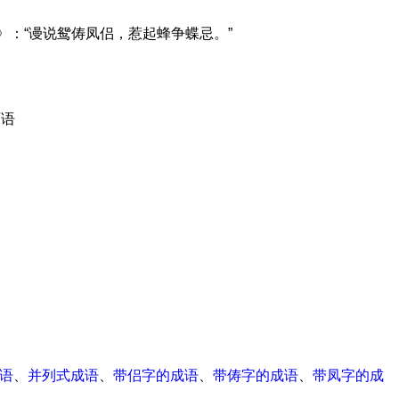
》：“谩说鸳俦凤侣，惹起蜂争蝶忌。”
面语
成语
、
并列式成语
、
带侣字的成语
、
带俦字的成语
、
带凤字的成