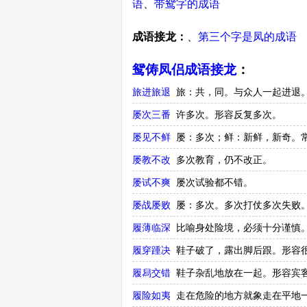
语
、
带鸳字的成语
成语接龙：
、
第三个字是凤的成语
鸳俦凤侣成语接龙
：
旅进旅退
旅：共，同。与众人一起进退
屡次三番
许多次。形容反复多次。
屡见不鲜
屡：多次；鲜：新鲜，新奇。
屡教不改
多次教育，仍不改正。
屡试不爽
屡次试验都不错。
屡战屡败
屡：多次。多次打仗多次失败
履薄临深
比喻身处险境，必须十分谨慎
履穿踵决
鞋子破了，露出脚后跟。形容
履舄交错
鞋子杂乱地放在一起。形容宾
履险如夷
走在危险的地方就象走在平地