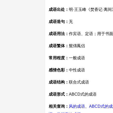
成语出处：
明·王玉峰《焚香记·离间
成语造句：
无
成语用法：
作宾语、定语；用于书
成语繁体：
鴛儔鳳侣
常用程度：
一般成语
感情色彩：
中性成语
成语结构：
联合式成语
成语形式：
ABCD式的成语
相关查询：
风的成语
、
ABCD式的