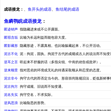
成语接龙：
、
鱼开头的成语
、
鱼结尾的成语
鱼瞵鹗睨成语接龙
：
匿迹销声
指隐藏进来或不公开露面。
匿瑕含垢
比喻为长远利益而能包容大度。
匿影藏形
隐藏形迹，不露真相。也比喻躲藏起来，不公开活动。
泥古不化
泥：拘泥，固执。拘泥于古代的成规或古人的说法而不知变
逆耳之言
听起来不舒服的话（多指尖锐、中肯的劝告或批评）。
逆来顺受
指对恶劣的环境或无礼的待遇采取顺从和忍受的态度。
泥古非今
拘守古代的而否定当今的。形容崇尚陈规旧法，贬低新鲜事
泥古拘方
拘守成规、旧说而不知变通。
泥名失实
拘守空名，不求实际。
逆风恶浪
比喻险恶的形势。