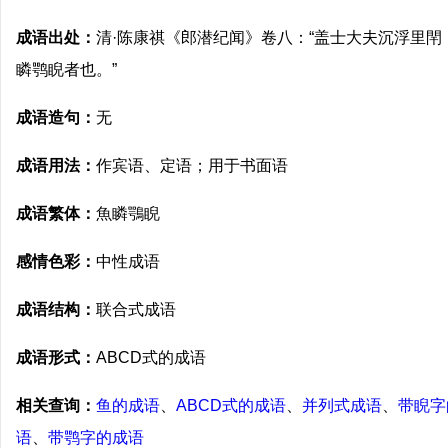
成语出处：
清·陈康祺《郎潜纪闻》卷八：“盖士大夫沉浮里
瞵鹗睨者也。”
成语造句：
无
成语用法：
作宾语、定语；用于书面语
成语繁体：
魚瞵鶚睨
感情色彩：
中性成语
成语结构：
联合式成语
成语形式：
ABCD式的成语
相关查询：
鱼的成语
、
ABCD式的成语
、
并列式成语
、
带睨字
语
、
带鹗字的成语