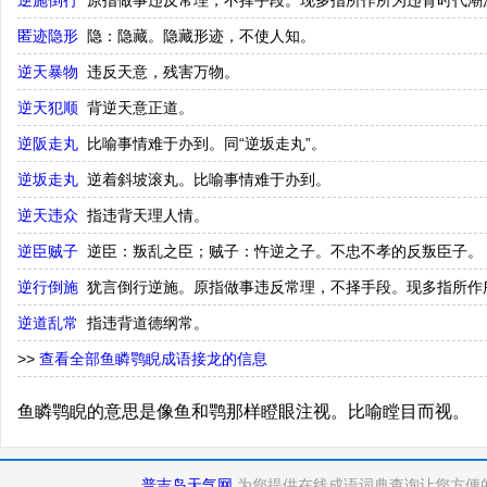
逆施倒行
原指做事违反常理，不择手段。现多指所作所为违背时代潮流
匿迹隐形
隐：隐藏。隐藏形迹，不使人知。
逆天暴物
违反天意，残害万物。
逆天犯顺
背逆天意正道。
逆阪走丸
比喻事情难于办到。同“逆坂走丸”。
逆坂走丸
逆着斜坡滚丸。比喻事情难于办到。
逆天违众
指违背天理人情。
逆臣贼子
逆臣：叛乱之臣；贼子：忤逆之子。不忠不孝的反叛臣子。
逆行倒施
犹言倒行逆施。原指做事违反常理，不择手段。现多指所作
逆道乱常
指违背道德纲常。
>>
查看全部鱼瞵鹗睨成语接龙的信息
鱼瞵鹗睨的意思是像鱼和鹗那样瞪眼注视。比喻瞠目而视。
普吉岛天气网
为您提供在线成语词典查询让您方便