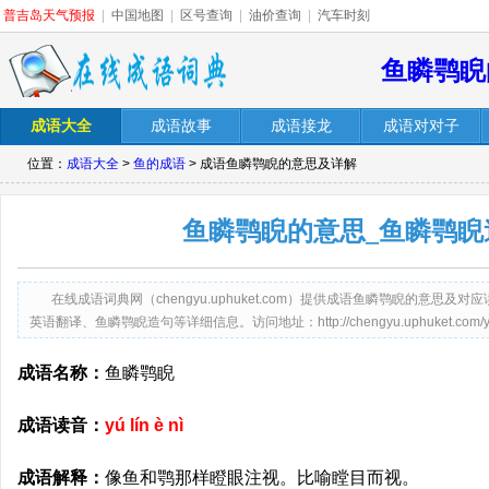
普吉岛天气预报
|
中国地图
|
区号查询
|
油价查询
|
汽车时刻
鱼瞵鹗睨
成语大全
成语故事
成语接龙
成语对对子
位置：
成语大全
>
鱼的成语
> 成语鱼瞵鹗睨的意思及详解
鱼瞵鹗睨的意思_鱼瞵鹗睨
在线成语词典网（chengyu.uphuket.com）提供成语鱼瞵鹗睨的意
英语翻译、鱼瞵鹗睨造句等详细信息。访问地址：http://chengyu.uphuket.com/yuli
成语名称：
鱼瞵鹗睨
成语读音：
yú lín è nì
成语解释：
像鱼和鹗那样瞪眼注视。比喻瞠目而视。