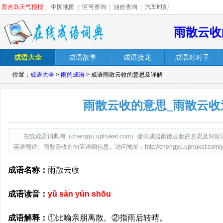
普吉岛天气预报
|
中国地图
|
区号查询
|
油价查询
|
汽车时刻
雨散云收
成语大全
成语故事
成语接龙
成语对对子
位置：
成语大全
>
雨的成语
> 成语雨散云收的意思及详解
雨散云收的意思_雨散云收
在线成语词典网（chengyu.uphuket.com）提供成语雨散云收的意
英语翻译、雨散云收造句等详细信息。访问地址：http://chengyu.uphuket.com/yusa
成语名称：
雨散云收
成语读音：
yǔ sàn yún shōu
成语解释：
①比喻亲朋离散。②指雨后转晴。