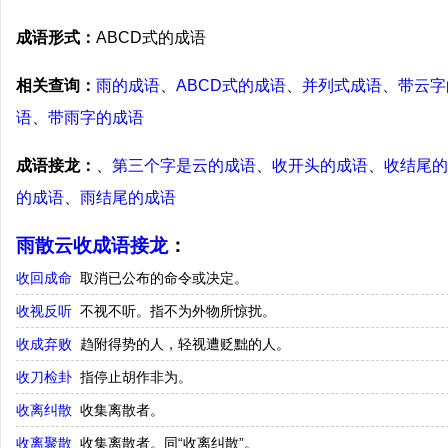
成语形式：
ABCD式的成语
相关查询：
雨的成语
、
ABCD式的成语
、
并列式成语
、
带云字
语
、
带雨字的成语
成语接龙：
、
第三个字是云的成语
、
收开头的成语
、
收结尾的
的成语
、
雨结尾的成语
雨散云收成语接龙
：
收回成命
取消已公布的命令或决定。
收视反听
不视不听。指不为外物所惊扰。
收成弃败
趋附得势的人，轻视遭贬黜的人。
收刀检卦
指停止胡作非为。
收离纠散
收集离散者。
收离聚散
收集离散者。同“收离纠散”。