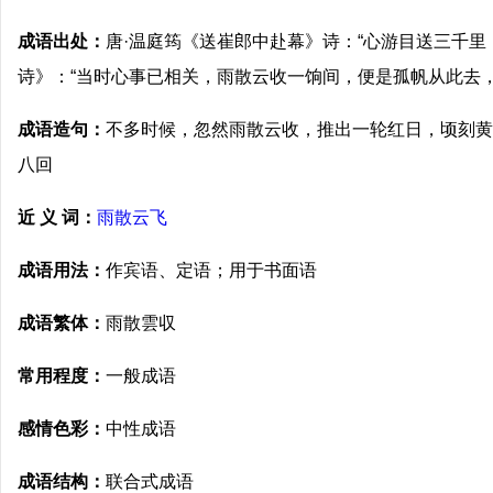
成语出处：
唐·温庭筠《送崔郎中赴幕》诗：“心游目送三千里
诗》：“当时心事已相关，雨散云收一饷间，便是孤帆从此去，
成语造句：
不多时候，忽然雨散云收，推出一轮红日，顷刻黄
八回
近 义 词：
雨散云飞
成语用法：
作宾语、定语；用于书面语
成语繁体：
雨散雲収
常用程度：
一般成语
感情色彩：
中性成语
成语结构：
联合式成语