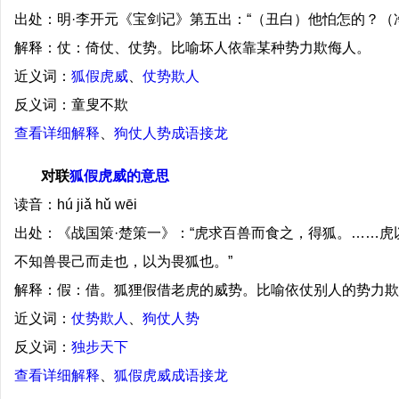
出处：明·李开元《宝剑记》第五出：“（丑白）他怕怎的？（
解释：仗：倚仗、仗势。比喻坏人依靠某种势力欺侮人。
近义词：
狐假虎威
、
仗势欺人
反义词：童叟不欺
查看详细解释
、
狗仗人势成语接龙
对联
狐假虎威的意思
读音：hú jiǎ hǔ wēi
出处：《战国策·楚策一》：“虎求百兽而食之，得狐。……
不知兽畏己而走也，以为畏狐也。”
解释：假：借。狐狸假借老虎的威势。比喻依仗别人的势力欺
近义词：
仗势欺人
、
狗仗人势
反义词：
独步天下
查看详细解释
、
狐假虎威成语接龙