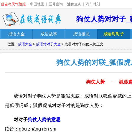
普吉岛天气预报
|
中国地图
|
区号查询
|
油价查询
|
汽车时刻
狗仗人势对对子_
成语大全
成语故事
成语接龙
成语对对子
位置：
成语大全
>
成语对对子大全
> 成语对对子狗仗人势正文
狗仗人势的对联_狐假虎
狗仗人势 － 狐假
成语对对子狗仗人势是狐假虎威；成语对联狐假虎威的上
是狐假虎威；狐假虎威对对子对的是狗仗人势；
对对子
狗仗人势的意思
读音：gǒu zhàng rén shì