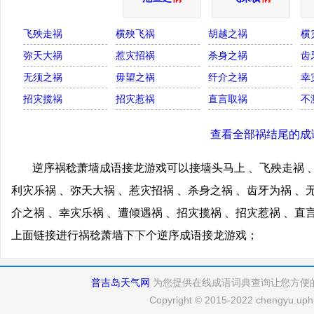
飞殃走祸
横殃飞祸
胡越之祸
横
弥天大祸
惹灾招祸
杀身之祸
齿
无须之祸
毋望之祸
纤介之祸
幸
招灾揽祸
招灾惹祸
直言取祸
不
查看全部祸结尾的成
逆序祸稔萧墙成语接龙游戏可以接墙头马上 、飞殃走祸 、
利灾乐祸 、弥天大祸 、惹灾招祸 、杀身之祸 、齿牙为祸 、
介之祸 、幸灾乐祸 、遭倾遇祸 、招灾揽祸 、招灾惹祸 、直
上面链接进行祸稔萧墙下下个逆序成语接龙游戏；
普吉岛天气网
为您提供在线成语词典查询让您方便
Copyright © 2015-2022 chengyu.uphu