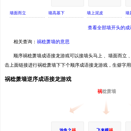
墙面而立
墙高基下
墙上泥皮
墙
查看全部墙开头的成
相关查询：
祸稔萧墙的意思
顺序祸稔萧墙成语接龙游戏可以接墙头马上 、墙面而立 、
击上面链接进行祸稔萧墙下下个顺序成语接龙游戏，生僻字用
祸稔萧墙逆序成语接龙游戏
祸
稔萧墙
池鱼之
祸
飞来横
祸