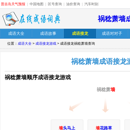
普吉岛天气预报
|
中国地图
|
区号查询
|
油价查询
|
汽车时刻
祸稔萧墙
成语大全
成语故事
成语接龙
成语对对子
位置：
成语大全
>
成语接龙游戏
> 成语接龙祸稔萧墙查询
祸稔萧墙成语接龙
祸稔萧墙顺序成语接龙游戏
祸稔萧
墙
墙
头马上
墙
花路草