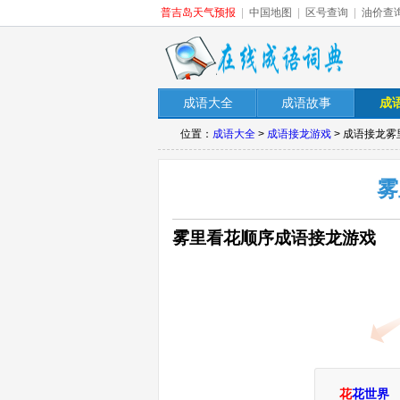
普吉岛天气预报
|
中国地图
|
区号查询
|
油价查
成语大全
成语故事
成
位置：
成语大全
>
成语接龙游戏
> 成语接龙
雾
雾里看花顺序成语接龙游戏
花
花世界