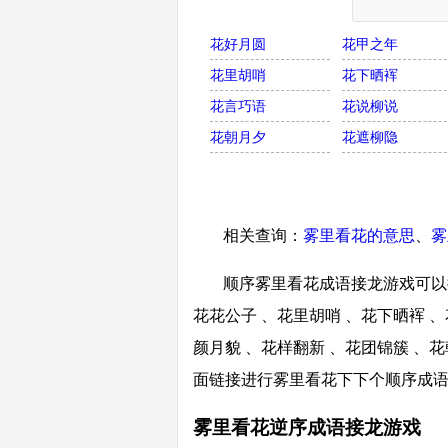
花好月圆
花甲之年
花里胡哨
花下晒裈
花言巧语
花说柳说
花朝月夕
花遮柳隐
相关查询：
雾里看花的意思
、
雾
顺序雾里看花成语接龙游戏可以接
花花公子 、花里胡哨 、花下晒裈 、
颜月貌 、花样翻新 、花团锦簇 、花
面链接进行雾里看花下下个顺序成
雾里看花逆序成语接龙游戏