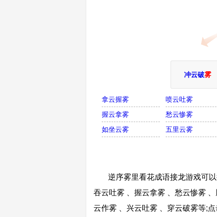
冲云破
雾
拿云握雾
喷云吐雾
握云拿雾
愁云惨雾
如坐云雾
五里云雾
逆序雾里看花成语接龙游戏可以接
吞云吐雾 、握云拿雾 、愁云惨雾 、
云作雾 、兴云吐雾 、穿云破雾等