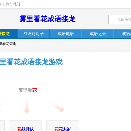
询
|
汽车时刻
雾里看花成语接龙
语接龙
成语对对子
成语谜语
成语之最
成语
雾里看花查询
里看花成语接龙游戏
雾里看
花
花
残月缺
花
花太岁