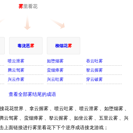
雾
里看花
毒泷恶
雾
柳烟花
雾
喷云泄雾
如堕烟雾
吞云吐雾
腾云驾雾
蛮烟瘴雾
拏云握雾
兴云作雾
兴云吐雾
穿云破雾
查看全部雾结尾的成语
花花世界 、拿云握雾 、喷云吐雾 、喷云泄雾 、如堕烟雾 、
腾云驾雾 、蛮烟瘴雾 、拏云握雾 、如坐云雾 、五里云雾 、兴
;点击上面链接进行雾里看花下下个逆序成语接龙游戏；