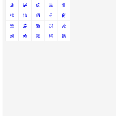
旄
罅
睬
最
悱
褴
惰
哂
葑
脔
窒
毖
魉
踟
荛
螺
飨
鷇
锷
徜