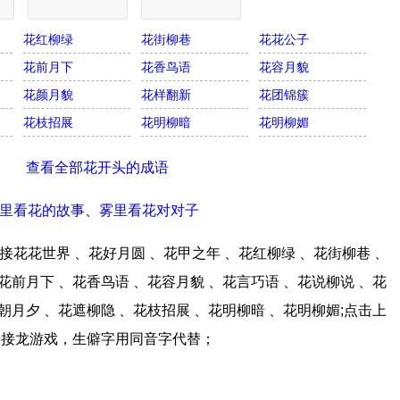
花红柳绿
花街柳巷
花花公子
花前月下
花香鸟语
花容月貌
花颜月貌
花样翻新
花团锦簇
花枝招展
花明柳暗
花明柳媚
查看全部花开头的成语
里看花的故事
、
雾里看花对对子
花花世界 、花好月圆 、花甲之年 、花红柳绿 、花街柳巷 、
花前月下 、花香鸟语 、花容月貌 、花言巧语 、花说柳说 、花
朝月夕 、花遮柳隐 、花枝招展 、花明柳暗 、花明柳媚;点击上
语接龙游戏，生僻字用同音字代替；