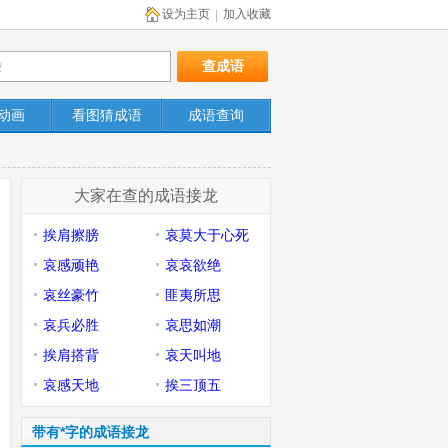
设为主页
加入收藏
|
动画
看图猜成语
成语查询
大家在查的成语接龙
挨肩擦膀
哀莫大于心死
哀感顽艳
哀哀欲绝
哀丝豪竹
匪夷所思
哀兵必胜
哀思如潮
挨肩搭背
哀天叫地
哀感天地
挨三顶五
带有*字的成语接龙